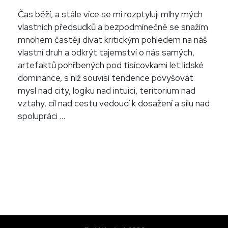
Čas běží, a stále více se mi rozptyluji mlhy mých
vlastních předsudků a bezpodmínečně se snažím
mnohem častěji dívat kritickým pohledem na náš
vlastní druh a odkrýt tajemství o nás samých,
artefaktů pohřbených pod tisícovkami let lidské
dominance, s níž souvisí tendence povyšovat
mysl nad city, logiku nad intuici, teritorium nad
vztahy, cíl nad cestu vedoucí k dosažení a sílu nad
spolupráci …