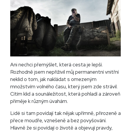
Ani nechci přemýšlet, která cesta je lepší.
Rozhodně jsem nepřiživil můj permanentní vnitřní
neklid o tom, jak nakládat s omezeným
množstvím volného času, který jsem zde strávil.
Cítím klid a sounáležitost, která pohladí a zároveň
přiměje k různým úvahám.
Lidé si tam povídají tak nějak upřímně, přirozeně a
přece moudře, vznešeně a bez povyšování.
Hlavně že si povídají o životě a objevují pravdy,